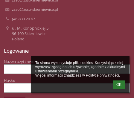
zsso@zsso-skierniewice.pl
zsso@zsso-skierniewice.pl
(46)833 20 67
ul. M. Konopnickiej 5
96-100 Skierniewice
Poland
Logowanie
Nazwa użytkownika:
Ta strona wykorzystuje pliki cookies. Korzystając z niej 
wyrażasz zgodę na ich używanie, zgodnie z aktualnymi 
ustawieniami przeglądarki.

Więcej informacji znajdziesz w 
Polityce prywatności
.
Hasło:
OK
Zapomniałem loginu lub hasła